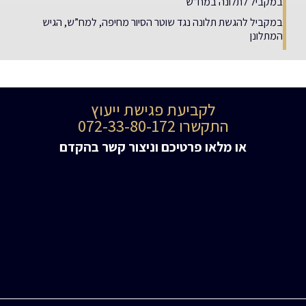
במקביל לתלונה במח”ש
במקביל להגשת תלונה נגד שוטר הסיור מחיפה, למח”ש, הגיש
המתלונן
לקביעת פגישת ייעוץ
התקשרו 072-33-80-172
או מלאו פרטיכם וניצור קשר בהקדם