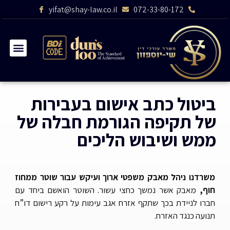
yifat@shay-law.co.il
072-33-80-172
ביטול כתב אישום בעבירות
של תקיפה הגורמת חבלה של
ממש ושיבוש הליכים
משרדנו ניהל מאבק משפטי ארוך ועיקש עבור שוטר ממחוז
חוף,
מאבק אשר נמשך כחצי עשור. השוטר הואשם ביחד עם
חברו לניידת בכך שתקף אזרח אגב עימות על רקע רישום דו”ח
תנועה כנגד האזרח.