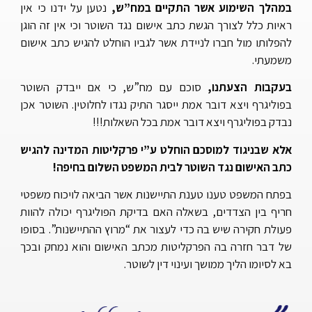
במהלך השימוע אשר התקיים במח”ש,
נטען על ידנו כי אין
ראיות כלל לצורך הגשת כתב אישום נגד השוטר וכי אין זה הוגן
להפלותו מול חברו לניידת אשר לגביו הוחלט להגיש כתב אישום
משמעתי.
בעקבות הצעתנו,
סוכם עם מח”ש, כי אם ייבדק השוטר
בפוליגרף ויצא דובר אמת ייסגר התיק נגדו לחלוטין. השוטר אכן
נבדק בפוליגרף ויצא דובר אמת בכל השאלות!!!
אלא שבניגוד למוסכם הוחלט ע”י פרקליטות המדינה להגיש
כתב האישום נגד השוטר לבית המשפט השלום בחיפה!
בפתח המשפט טענו טענת התיישנות אשר הביאה לויכוח משפטי
חריף בין הצדדים, בשאלה האם בדיקת הפוליגרף יכולה להוות
פעולת חקירה שיש בה כדי לעצור את “מרוץ ההתיישנות”. בסופו
של דבר חזרה בה הפרקליטות מכתב האישום והוא נמחק ובכך
בא לסיומו הליך ממושך ועינוי דין לשוטר.