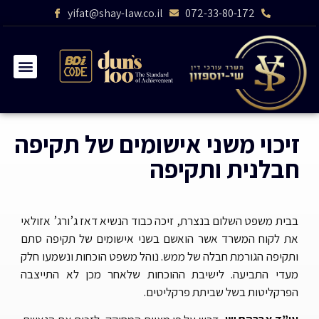
yifat@shay-law.co.il
072-33-80-172
זיכוי משני אישומים של תקיפה
חבלנית ותקיפה
בבית משפט השלום בנצרת, זיכה כבוד הנשיא דאז ג’ורג’ אזולאי
את לקוח המשרד אשר הואשם בשני אישומים של תקיפה סתם
ותקיפה הגורמת חבלה של ממש. נוהל משפט הוכחות ונשמעו חלק
מעדי התביעה. לישיבת ההוכחות שלאחר מכן לא התייצבה
הפרקליטות בשל שביתת פרקליטים.