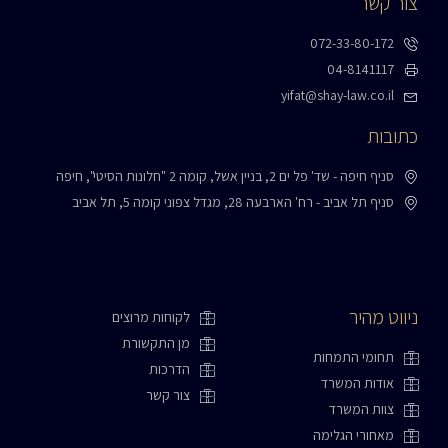
צור קשר
072-33-80-172
04-8141117
yifat@shay-law.co.il
כתובות
סניף חיפה - שד' פל ים 2, בניין אשל, קומה 2 "חלונות הסיטי", חיפה
סניף תל אביב - רח' הארבעה 28, מגדל צפוני קומה 5, תל אביב
ניווט מהיר
לקוחות מרוצים
מן התקשורת
תחומי התמחות
הדרכות
אודות המשרד
צור קשר
צוות המשרד
מאחורי הגלימה