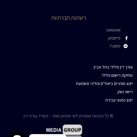
רשתות חברתיות
וואטסאפ
פייסבוק
מסנג'ר
עורך דין פלילי בתל אביב
מחיקת רישום פלילי
ייצוג סוהרים ביאח”ס והליכי משמעת
התקשרו עכשיו
רישוי נשק
ייצוג נפגעי עבירה
WhatsApp
© כל הזכויות שמורות לשי יוספזון ושות' - משרד עורכי דין