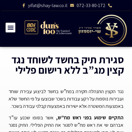
yifat@shay-law.co.il
072-33-80-172
סגירת תיק בחשד לשוחד נגד
קצין מג”ב ללא רישום פלילי
נגד הקצין התנהלה חקירה במח”ש בחשד לביצוע עבירת שוחד
ועבירות נוספות על רקע עבודות בשכר שבוצעו על פי החשד שלא
באמצעות המשטרה אלא ישירות באמצעות קבלני עבודה בשכר.
התקיים שימוע בפני ראש מח”ש,
אשר בסופו שכנע עו”ד
אברהם שי את ראש מח”ש לסגור את התיק הפלילי. התיק נסגר