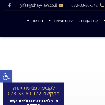
yifat@shay-law.co.il
072-33-80-172
מן התקשורת
אודות המשרד
הדרכות
פתח 
לקביעת פגישת ייעוץ
התקשרו 073-33-80-172
או מלאו פרטיכם וניצור קשר