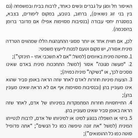
האיסור חל ומגן על גברים ונשים כאחד, לרבות בבית ובמשפחה (גם
בין בני זוג נשואים), ברחוב, בטבע, במקום לימודים, בצבא,
במסגרת יחסי עבודה (בנסיבות מסוימות אפילו אם מדובר ברומן
בהסכמה).
לכן, אם חווית אחד או יותר מסוגי ההתנהגות הללו שמהווים הטרדה
מינית אסורה, יש מקום וטעם לפנות לייעוץ משפטי:
1. סחיטה מינית באיומים (למשל: “אם לא תשכבי אתי – תינזקי”);
2. “מעשה מגונה” אסור (למשל: התחככות מינית באדם שאינו
מסכים לכך, או “נשיקה” מינית כפויה);
3. הצעות מיניות חוזרות לאדם לאחר שזה הראה באופן סביר שהוא
אינו מעוניין בהן (ובנסיבות מסוימות אף אם לא הראה שאינו מעונין
בהן);
4. התייחסויות חוזרות המתמקדות במיניותו של אדם, לאחר שזה
הראה באופן סביר שאינו מעוניין בהן.
5. ביזוי או השפלה בנוגע למינו או למיניותו של אדם, לרבות לנטייתו
המינית (למשל “את זונה טיפשה כמו כל הנשים”; “אתה פדופיל
סוטה כמו כל ההומואים”);