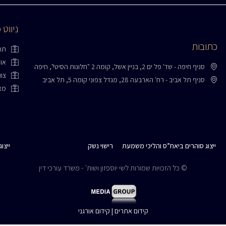
ניווט 
כתובות
תח
או
סניף חיפה - שד' פל ים 2, בניין אשל, קומה 2 "חלונות הסיטי", חיפה
צו
סניף תל אביב - רח' הארבעה 28, מגדל צפוני קומה 5, תל אביב
מא
ייצוג סוהרים ביאח”ס והליכי משמעת
רישוי נשק
ייצו
© כל הזכויות שמורות לשי יוספזון ושות' - משרד עורכי דין
קידום אתרים
|
קידום אורגני