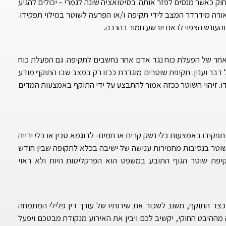
וק כאשר מנסים לפזר אותה. בסיטואציה שונה לגמרי – יכולים להגיע
אורה מידרדר המצב לידי תקיפה ו/או הפרעה לשוטר במילוי תפקידו.
עונש הצפוי לו אם יורשע חמור בהרבה.
 אחר של הפעלת כוח נגד אדם אחר נחשבים לתקיפה. גם הפעלת כוח
 דבר וענין. תקיפת שוטרים מוגדרת ככזו רק במצב שבו התוקף מודע
דו. זיהוי השוטר ככזה אמור להתבצע על ידי התוקף באמצעות המדים
ידו באמצעות כלי נשק קרים או חמים- לדוגמא סכין או כלי ירייה
שוטר בנסיבות מחמירות ענישה של ישיבה בכלא לתקופה שבין חודש
פת שוטר הגוף התובע במשפט הוא הפרקליטות היות ולא ראוי
צד התוקף, חשוב לשכור את שירותיו של עורך דין פלילי המתמחה
 מההיבט החוקי, יקשיב לכם ויבין את האירוע מנקודת מבטכם ויפעל