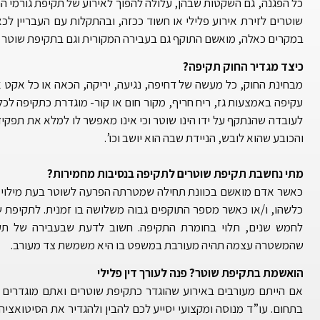
כל הפגנה, גם השקטות שבהן, עלולה להפוך לאירוע של תקיפת גורמי הח
שוטרים לזירת אירוע פלילי או חשוד ככזה, ובהתקלות עם העבריין לכ
במקרים כאלה, מואשם התוקף גם בעבירה המקורית וגם בתקיפת שוטר וה
כיצד מגדיר החוק תקיפה?
מבחינת החוק, כל מעשה של דחיפה, נגיעה, יריקה, הכאה או כל אקט
עקיפה באמצעות גז, ריח חריף, מקור חום או קור- מוגדרת כתקיפה לכל
לעובדה שהנתקף על ידו הינו שוטר וכי אינו מאפשר לו למלא את תפקי
והכובע שהוא לובש, הניידת שבה הוא יושב וכו’.
מתי נחשבת תקיפת שוטרים לתקיפה בנסיבות מחמירות?
כאשר אדם מואשם בכוונת תחילה שמטרתה הפרעה לשוטר בעת מילוי תפק
כלשהו, ו/או כאשר מספר התוקפים גבוה משלושה בו זמנית. לתקיפת 
לחמש שנים, תלוי בחומרת התקיפה. חשוב לדעת שבעבירה של תקי
שהמשטרה עצמה תהיה מעורבת במשפט בו היא משמשת צד מעורב.
הואשמת בתקיפת שוטר? פנה לעורך דין פלילי
אם הייתם מעורבים באירוע שהוגדר כתקיפת שוטרים ואתם מוגדרים כ
בתחום. עו”ד מנוסה ומקצועי יסייע לכם להבין ולהגדיר את הסיטואציה