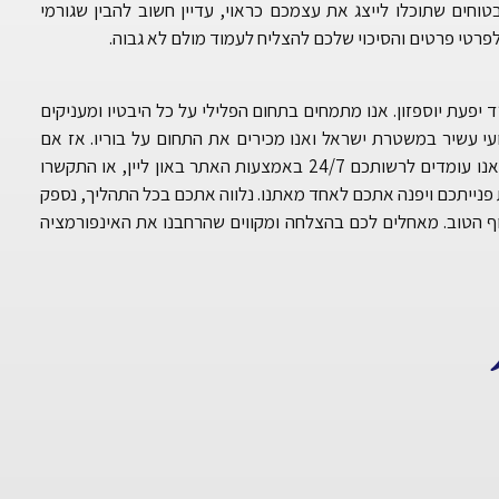
טוחים שתוכלו לייצג את עצמכם כראוי, עדיין חשוב להבין שגורמי
רטי פרטים והסיכוי שלכם להצליח לעמוד מולם לא גבוה.
ד אברהם שי ועו”ד יפעת יוספזון. אנו מתמחים בתחום הפלילי על כל היבטיו ומעניקים
ועי עשיר במשטרת ישראל ואנו מכירים את התחום על בוריו. אז אם
הסתבכתם ואתם זקוקים לייצוג, ליעוץ או לעזרה, פנו אלינו עוד היום. אנו עומדים לרשותכם 24/7 באמצעות האתר באון ליין, או התקשרו
 פנייתכם ויפנה אתכם לאחד מאתנו. נלווה אתכם בכל התהליך, נספק
וף הטוב. מאחלים לכם בהצלחה ומקווים שהרחבנו את האינפורמציה